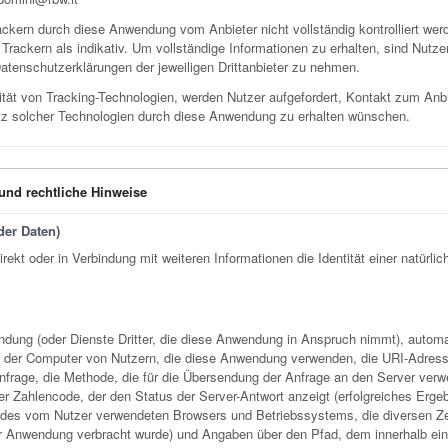
rackern durch diese Anwendung vom Anbieter nicht vollständig kontrolliert wer
Trackern als indikativ. Um vollständige Informationen zu erhalten, sind Nutzer
tenschutzerklärungen der jeweiligen Drittanbieter zu nehmen.
tät von Tracking-Technologien, werden Nutzer aufgefordert, Kontakt zum Anb
tz solcher Technologien durch diese Anwendung zu erhalten wünschen.
nd rechtliche Hinweise
er Daten)
irekt oder in Verbindung mit weiteren Informationen die Identität einer natürl
dung (oder Dienste Dritter, die diese Anwendung in Anspruch nimmt), automati
der Computer von Nutzern, die diese Anwendung verwenden, die URI-Adress
 Anfrage, die Methode, die für die Übersendung der Anfrage an den Server ver
 Zahlencode, der den Status der Server-Antwort anzeigt (erfolgreiches Ergebn
 des vom Nutzer verwendeten Browsers und Betriebssystems, die diversen Zei
 der Anwendung verbracht wurde) und Angaben über den Pfad, dem innerhalb ei