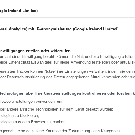
gle Ireland Limited)
rsal Analytics) mit IP-Anonymisierung (Google Ireland Limited)
nwilligungen erteilen oder widerrufen
auf einer Einwilligung beruht, können die Nutzer diese Einwilligung erteilen 
ende Datenschutzauswahltafel auf diese Anwendung festelegen oder aktualisi
ngesetzten Tracker können Nutzer ihre Einstellungen verwalten, indem sie den
n der Datenschutzerklärung des Dritten angegebenen Mittel verwenden oder sic
Technologien über Ihre Geräteeinstellungen kontrollieren oder löschen 
Browsereinstellungen verwenden, um:
der andere ähnliche Technologien auf dem Gerät gesetzt wurden;
ologien zu blockieren;
nologien aus dem Browser zu löschen.
n jedoch keine detaillierte Kontrolle der Zustimmung nach Kategorien.