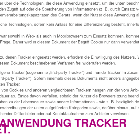
er über die Technologien, die diese Anwendung einsetzt, um die unten besch
en Zugriff auf oder die Speicherung von Informationen (z. B. durch Einsatz 
enverarbeitungskapazitäten des Geräts, wenn der Nutzer diese Anwendung abr
lche Technologien, sofern kein Anlass für eine Differenzierung besteht, inne
zwar sowohl in Web- als auch in Mobilbrowsern zum Einsatz kommen, kommen
 Frage. Daher wird in diesem Dokument der Begriff Cookie nur dann verwendet
u denen Tracker eingesetzt werden, erfordern die Einwilligung des Nutzers. Wir
iesem Dokument beschriebenen Verfahren frei widerrufen werden.
igene Tracker (sogenannte „first-party Tracker“) und fremde Tracker im Zus
hird-party Tracker“). Sofern innerhalb dieses Dokuments nicht anders angegeb
ten Tracker.
l von Cookies und anderen vergleichbaren Trackern hängen von der vom Anbie
dauer ab. Einige davon verfallen, sobald der Nutzer die Browsersitzung beend
ben zu der Lebensdauer sowie andere Informationen – wie z. B. bezüglich des
eschreibungen der unten aufgeführten Kategorien sowie, darüber hinaus, auf d
hender Drittanbieter oder auf Kontaktaufnahme zum Anbieter verwiesen.
E ANWENDUNG TRACKER
T.