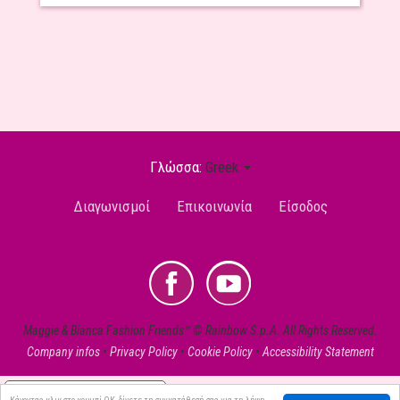
Γλώσσα:
Greek
User
Διαγωνισμοί
Επικοινωνία
Είσοδος
account
menu
Youtube
Social
EL
Maggie & Bianca Fashion Friends™ © Rainbow S.p.A. All Rights Reserved.
Company infos
•
Privacy Policy
•
Cookie Policy
•
Accessibility Statement
Επιλογές απορρήτου