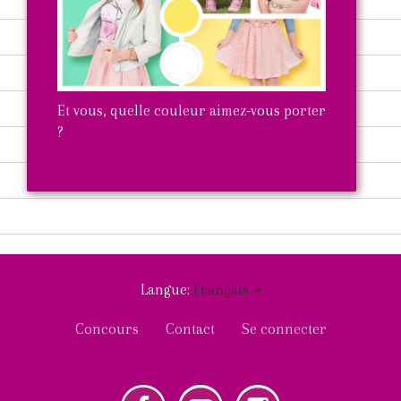
Et vous, quelle couleur aimez-vous porter
?
ENTRER
Langue:
Français
User
Concours
Contact
Se connecter
account
menu
tube
Instagram