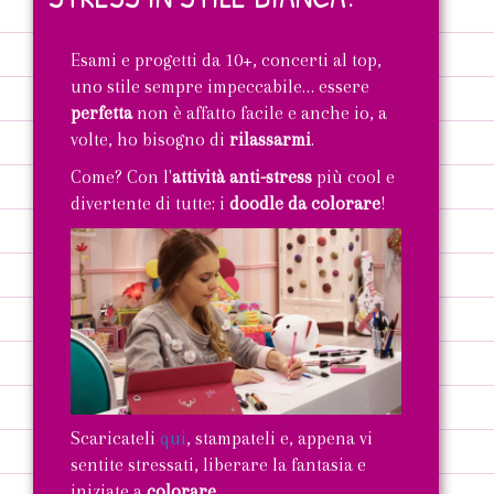
Esami e progetti da 10+, concerti al top,
uno stile sempre impeccabile… essere
perfetta
non è affatto facile e anche io, a
volte, ho bisogno di
rilassarmi
.
Come? Con l'
attività anti-stress
più cool e
divertente di tutte: i
doodle da colorare
!
Scaricateli
qui
, stampateli e, appena vi
sentite stressati, liberare la fantasia e
iniziate a
colorare
.