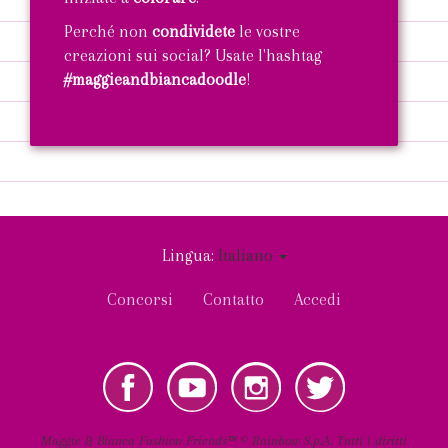
Perché non
condividete
le vostre
creazioni sui social? Usate l'hashtag
#maggieandbiancadoodle
!
ENTRA
Lingua:
Italiano
User
Concorsi
Contatto
Accedi
account
menu
Instagram
Twitter
Social
IT
Maggie & Bianca Fashion Friends™ © Rainbow S.p.A. Tutti i diritti