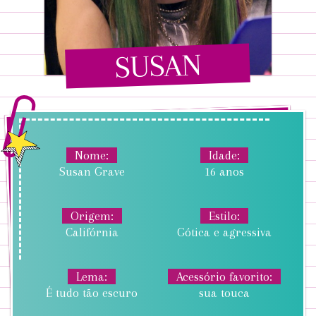
SUSAN
Nome
Idade
Susan Grave
16 anos
Origem
Estilo
Califórnia
Gótica e agressiva
Lema
Acessório favorito
É tudo tão escuro
sua touca