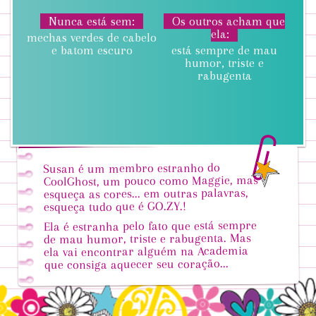
Nunca está sem
Os outros acham que
ela
mechas verdes de cabelo
e batom escuro
está sempre de mau
humor, triste e
rabugenta
Susan é um membro estranho do
CoolGhost, um pouco como Maggie, mas
esqueça as cores... em outras palavras,
esqueça tudo que é GO.ZY.!
Ela é estranha pelo fato que está sempre
de mau humor, triste e rabugenta. Mas
ela vai encontrar alguém na Academia
que consiga aquecer seu coração...