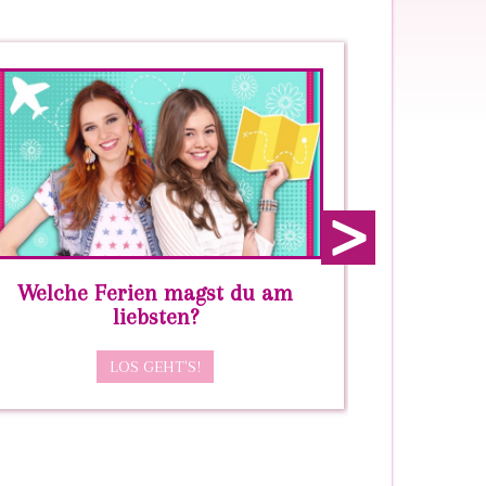
next
Welche Ferien magst du am
Wie gu
liebsten?
LOS GEHT'S!