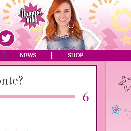
NEWS
SHOP
onte?
6