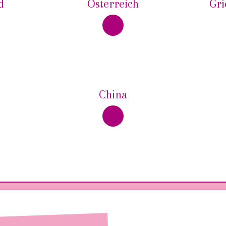
d
Österreich
Gri
China