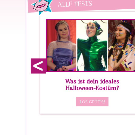
ALLE TESTS
prev
 der
Was ist dein ideales
 Du?
Halloween-Kostüm?
LOS GEHT'S!