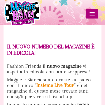
Salta
al
contenuto
Toggle
principale
navigat
Il
Maggie
&
nuovo
Bianca
Fashion
numero
IL NUOVO NUMERO DEL MAGAZINE È
Friends
IN EDICOLA!
del
magazine
Fashion Friends il
nuovo magazine
vi
aspetta in edicola con tante sorpprese!
è
Maggie e Bianca sono tornate sul palco
in
con il nuovo “
Insieme Live Tour
” e nel
magazine di questo mese trovate tanti
edicola!
consigli per vivere il live al top!
In questo numero trovate anche
patch
,