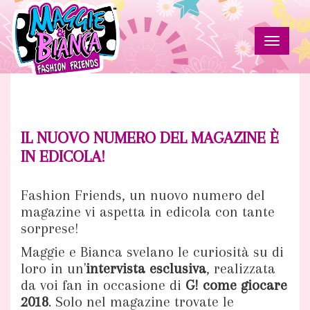
Salta
al
contenuto
Toggle
principale
navigat
Il
Maggie
&
nuovo
Bianca
Fashion
numero
IL NUOVO NUMERO DEL MAGAZINE È
Friends
IN EDICOLA!
del
magazine
Fashion Friends, un nuovo numero del
magazine vi aspetta in edicola con tante
è
sorprese!
in
Maggie e Bianca svelano le curiosità su di
loro in un'
intervista esclusiva
, realizzata
edicola!
da voi fan in occasione di
G! come giocare
2018
. Solo nel magazine trovate le